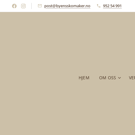
post@byensskomaker.no
952 54 991
HJEM
OM OSS
VE