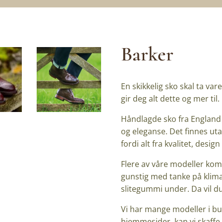
Barker
En skikkelig sko skal ta va
gir deg alt dette og mer til.
Håndlagde sko fra England 
og eleganse. Det finnes uta
fordi alt fra kvalitet, design
Flere av våre modeller kom
gunstig med tanke på klimae
slitegummi under. Da vil du
Vi har mange modeller i bu
hjemmesider, kan vi skaffe