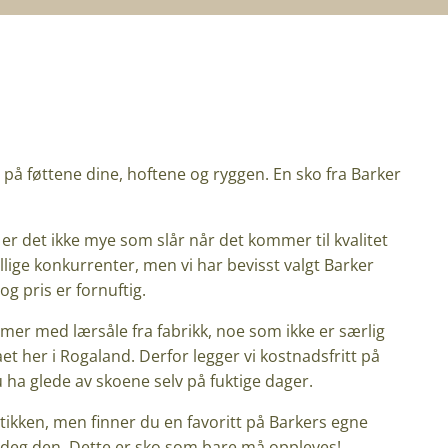
re på føttene dine, hoftene og ryggen. En sko fra Barker
er det ikke mye som slår når det kommer til kvalitet
llige konkurrenter, men vi har bevisst valgt Barker
 og pris er fornuftig.
mer med lærsåle fra fabrikk, noe som ikke er særlig
t her i Rogaland. Derfor legger vi kostnadsfritt på
 ha glede av skoene selv på fuktige dager.
tikken, men finner du en favoritt på Barkers egne
 deg den. Dette er sko som bare må oppleves!